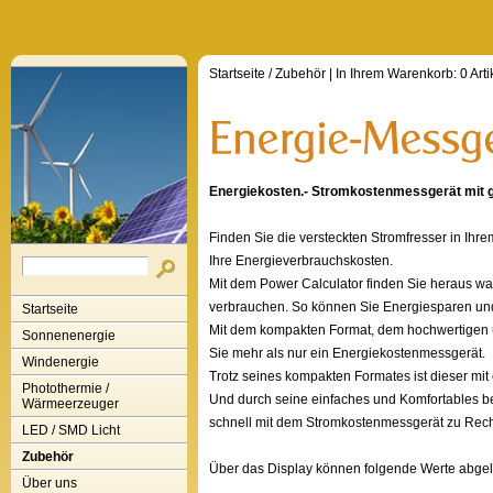
Startseite
/
Zubehör
| In Ihrem Warenkorb:
0
Arti
Energiekosten.- Stromkostenmessgerät mit
Finden Sie die versteckten Stromfresser in Ihr
Ihre Energieverbrauchskosten.
Mit dem Power Calculator finden Sie heraus wa
verbrauchen. So können Sie Energiesparen und 
Startseite
Mit dem kompakten Format, dem hochwertige
Sonnenenergie
Sie mehr als nur ein Energiekostenmessgerät.
Windenergie
Trotz seines kompakten Formates ist dieser mi
Photothermie /
Und durch seine einfaches und Komfortables be
Wärmeerzeuger
schnell mit dem Stromkostenmessgerät zu Rech
LED / SMD Licht
Zubehör
Über das Display können folgende Werte abge
Über uns