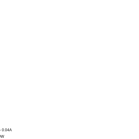
- 0.04A
10W