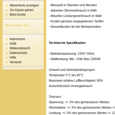
- Messzeit in Stunden und Minuten
Warenkorb anzeigen
Zur Kasse gehen
- aktuellen Stromverbrauch in kWh
Mein Konto
- Aktueller Leistungsverbrauch in Watt
- Kosten gemäss eingegebenen Tarifen
Hier finden Sie:
- Gesamtkosten für die Messperioden
Impressum
Technische Spezifikation:
AGB
Widerrufsrecht
Datenschutz
-
Betriebsspannung: 230V~50Hz
Hilfe
- Wattleistung: Min. 15W, Max 2300W
Versand
Umwelt und Arbeitsbedingungen:
Temperatur 5°C bis 40°C
Maximale relative Luftfeuchtigkeit: 90%
Ausschliesslich Innengebrauch
Toleranz:
Spannung: +/- 3% des gemessenen Wertes
Stromstärke: +/- 3% des gemessenen Wertes +/
Leistung: +/- 5% des gemessenen Wertes +/- 