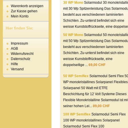
30 WP Mono
Solarmodul 30 monokristalli
Warenkorb anzeigen
mit 30 Wp Spitzenleistung Das Solarmodu
Zur Kasse gehen
besteht aus verschiedenen laminierten
Mein Konto
Schichten. Zu-unterst befindet sich eine
weisse Kunststoffrückseite, eine doppelsei
Hier finden Sie:
50 WP Mono
Solarmodul 50 monokristalli
mit 50 Wp Spitzenleistung Das Solarmodu
Impressum
besteht aus verschiedenen laminierten
AGB
Schichten. Zu-unterst befindet sich eine
Widerrufsrecht
weisse Kunststoffrückseite, eine
Datenschutz
Hilfe
doppelseitige ...
69,00 CHF
Versand
50 WP Semiflex
Solarmodul Semi Flex 5
WP monokristallines Solarpanel Flexibles
Solarpanel 50 Watt mit ETFE
Beschichtung für 12 Volt Systeme Dieses
Flexible Monokristalline Solarmodul ist mi
seiner hohen Lei...
89,00 CHF
100 WP Semiflex
Solarmodul Semi Flex
100 WP monokristallines Solarpanel
Solarmodul Semi Flex 100