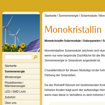
Startseite
/
Sonnenenergie
/
Solarmodule
/
Mono
Monokristallin Solarmodule / Solarpanelen / 
Monokristalline Solarmodule zeichnen sich d
wenn nur eine begrenzte Dachfläche für die M
Sonnenenergie in Solarstrom angestrebt ist.
Startseite
Charakteristisch für diesen Modultyp ist der ho
Sonnenenergie
Färbung der Solarzellen.
Windenergie
Photothermie /
Da der Rohstoff Silizium ein bestimmender Kost
Wärmeerzeuger
höheren Kosten trägt auch der aufwendige Herst
LED / SMD Licht
wenn man diese in Verhältnis zu dem höheren 
Zubehör
Über uns