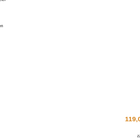
en
119,
z