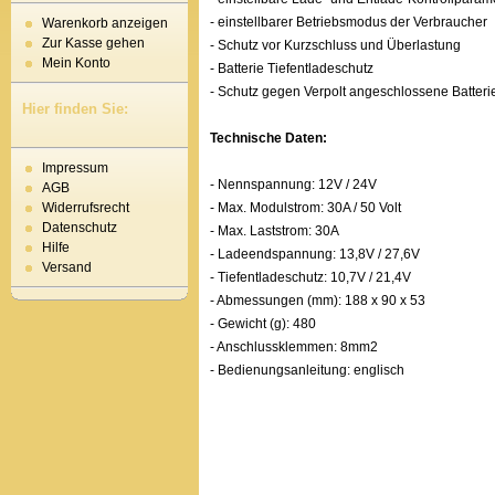
- einstellbarer Betriebsmodus der Verbraucher
Warenkorb anzeigen
Zur Kasse gehen
- Schutz vor Kurzschluss und Überlastung
Mein Konto
- Batterie Tiefentladeschutz
- Schutz gegen Verpolt angeschlossene Batteri
Hier finden Sie:
Technische Daten:
Impressum
- Nennspannung: 12V / 24V
AGB
- Max. Modulstrom: 30A / 50 Volt
Widerrufsrecht
Datenschutz
- Max. Laststrom: 30A
Hilfe
- Ladeendspannung: 13,8V / 27,6V
Versand
- Tiefentladeschutz: 10,7V / 21,4V
- Abmessungen (mm): 188 x 90 x 53
- Gewicht (g): 480
- Anschlussklemmen: 8mm2
- Bedienungsanleitung: englisch