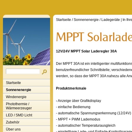
Startseite
/
Sonnenenergie
/
Ladegeräte
| In Ih
12V/24V MPPT Solar Laderegler 30A
Der MPPT 30A ist ein intelligenter multifunktion
benutzerfreundlicher Schnittstelle; verschieden
werden, so dass der MPPT 30A nahezu alle Anw
Startseite
Produktmerkmale
Sonnenenergie
Windenergie
-
Anzeige über Grafikdisplay
Photothermie /
- einfache Bedienung
Wärmeerzeuger
- automatische Spannungserkennung (12/24V)
LED / SMD Licht
- MPPT + PWM Lademodus
Zubehör
- automatischer Temperaturausgleich
Über uns
- einstellbare Lade- und Entlade-Kontrollparam