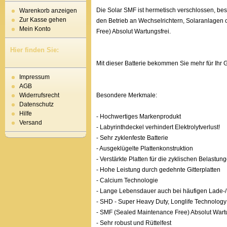
Die Solar SMF ist hermetisch verschlossen, besit
Warenkorb anzeigen
Zur Kasse gehen
den Betrieb an Wechselrichtern, Solaranlagen 
Mein Konto
Free) Absolut Wartungsfrei.
Hier finden Sie:
Mit dieser Batterie bekommen Sie mehr für Ihr
Impressum
AGB
Besondere Merkmale:
Widerrufsrecht
Datenschutz
Hilfe
- Hochwertiges Markenprodukt
Versand
- Labyrinthdeckel verhindert Elektrolytverlust!
- Sehr zyklenfeste Batterie
- Ausgeklügelte Plattenkonstruktion
- Verstärkte Platten für die zyklischen Belastun
- Hohe Leistung durch gedehnte Gitterplatten
- Calcium Technologie
- Lange Lebensdauer auch bei häufigen Lade-/
- SHD - Super Heavy Duty, Longlife Technology
- SMF (Sealed Maintenance Free) Absolut Wartu
- Sehr robust und Rüttelfest