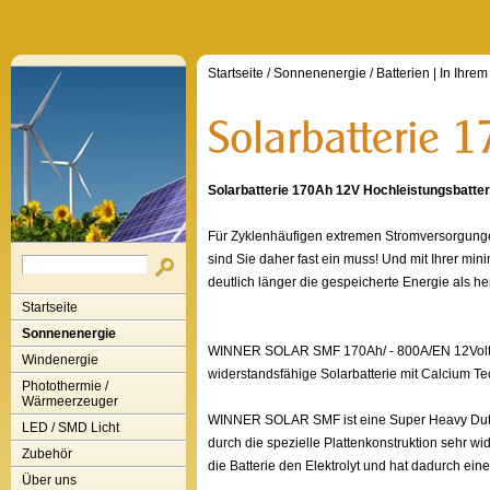
Startseite
/
Sonnenenergie
/
Batterien
| In Ihre
Solarbatterie 170Ah 12V Hochleistungsbatte
Für Zyklenhäufigen extremen Stromversorgungen
sind Sie daher fast ein muss! Und mit Ihrer min
deutlich länger die gespeicherte Energie als h
Startseite
Sonnenenergie
WINNER SOLAR SMF 170Ah/ - 800A/EN 12Vol
Windenergie
widerstandsfähige Solarbatterie mit Calcium T
Photothermie /
Wärmeerzeuger
WINNER SOLAR SMF ist eine Super Heavy Duty B
LED / SMD Licht
durch die spezielle Plattenkonstruktion sehr 
Zubehör
die Batterie den Elektrolyt und hat dadurch ein
Über uns