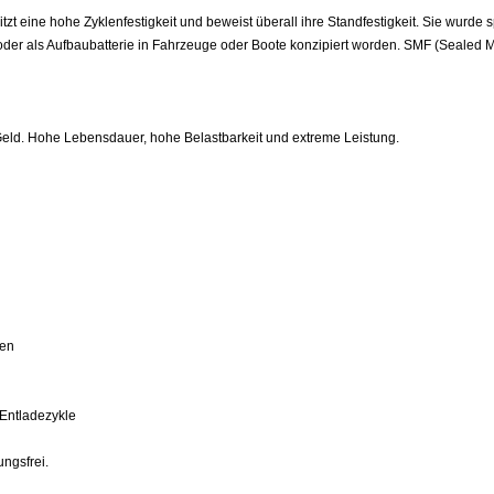
zt eine hohe Zyklenfestigkeit und beweist überall ihre Standfestigkeit. Sie wurde sp
oder als Aufbaubatterie in Fahrzeuge oder Boote konzipiert worden. SMF (Sealed
 Geld. Hohe Lebensdauer, hohe Belastbarkeit und extreme Leistung.
gen
Entladezykle
ngsfrei.